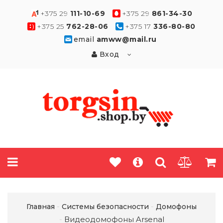
+375 29
111-10-69
+375 29
861-34-30
+375 25
762-28-06
+375 17
336-80-80
email
amww@mail.ru
Вход
Главная
Системы безопасности
Домофоны
Видеодомофоны Arsenal